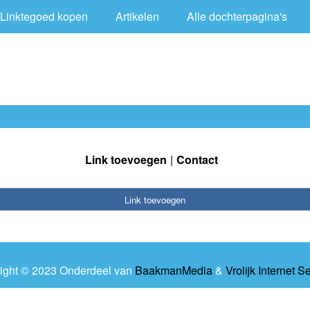
Linktegoed kopen
Artikelen
Alle dochterpagina's
Link toevoegen
Contact
Link toevoegen
ight © 2023 Onderdeel van
BaakmanMedia
&
Vrolijk Internet S