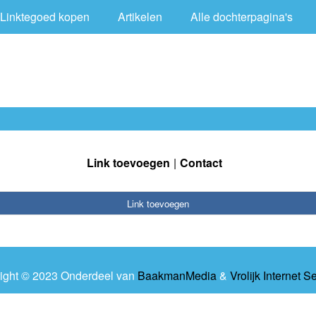
Linktegoed kopen
Artikelen
Alle dochterpagina's
Link toevoegen
Contact
Link toevoegen
ight © 2023 Onderdeel van
BaakmanMedia
&
Vrolijk Internet S